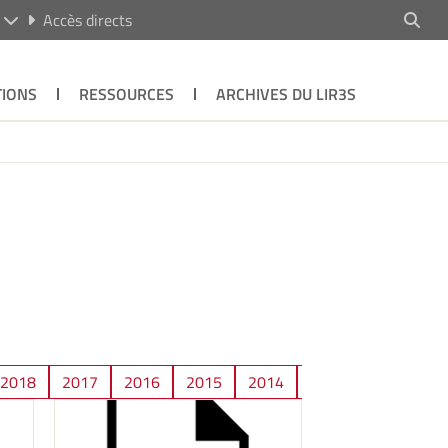
R
Accès directs
TIONS
RESSOURCES
ARCHIVES DU LIR3S
2018
2017
2016
2015
2014
2013
2012
2