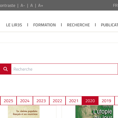
ontraste
A-
A
A+
F
LE LIR3S
FORMATION
RECHERCHE
PUBLICA
2025
2024
2023
2022
2021
2020
2019