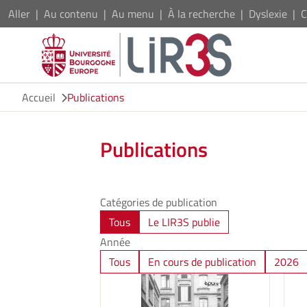
Aller
Au contenu
Au menu
À la recherche
Dyslexie
C
Accueil
Publications
Publications
Catégories de publication
Tous
Le LIR3S publie
Année
Tous
En cours de publication
2026