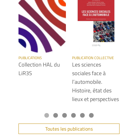
PUBLICATIONS
PUBLICATION COLLECTIVE
PUBLIC
Collection HAL du
Les sciences
Les F
LiR3S
sociales face à
popul
l’automobile.
persp
Histoire, état des
mond
lieux et perspectives
1938
Toutes les publications