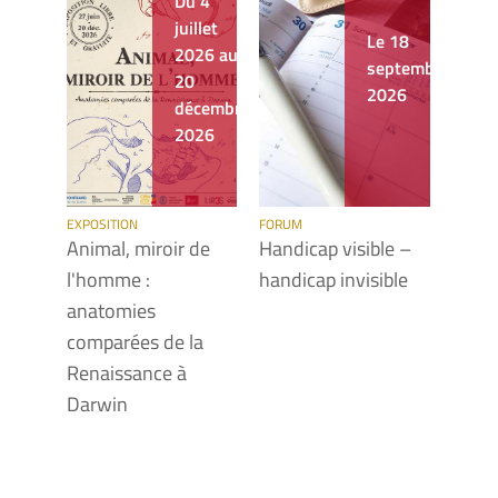
Du 4
juillet
Le 18
2026 au
septembre
20
2026
décembre
2026
EXPOSITION
FORUM
COLLO
Animal, miroir de
Handicap visible –
Éros
l'homme :
handicap invisible
Acqué
anatomies
voir 
comparées de la
éroti
Renaissance à
Darwin