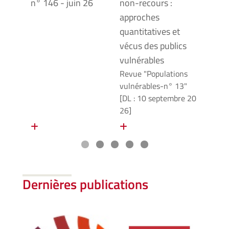
n° 146 - juin 26
non-recours :
résis
approches
Appr
quantitatives et
cont
vécus des publics
texti
vulnérables
du se
Revue "Populations
criti
vulnérables-n° 13"
[DL : 10 septembre 20
26]
En savoir plus
En savoir plus
En 
Dernières publications