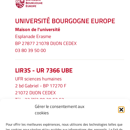
UNIVERSITÉ BOURGOGNE EUROPE
Maison de l'université
Esplanade Erasme
BP 27877 21078 DIJON CEDEX
03 80 39 50 00
LIR3S - UR 7366 UBE
UFR sciences humaines
2 bd Gabriel - BP 17270 F
21072 DIJON CEDEX
Tél. : 33 (0)3 80 39 53 52
Gérer le consentement aux
Mél :
lir3s@u-bourgogne.fr
cookies
Pour offrir les meilleures expériences, nous utilisons des technologies telles que
INFORMATIONS LÉGALES
les cookies pour stocker et/ou accéder aux informations des appareils. Le fait de