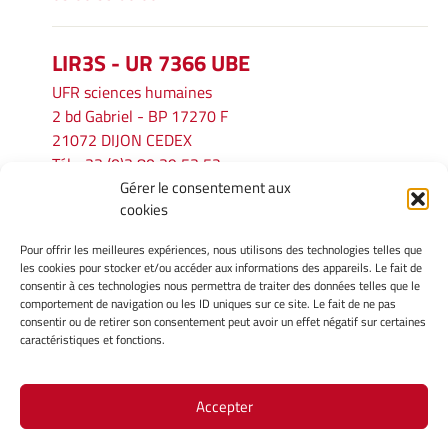
LIR3S - UR 7366 UBE
UFR sciences humaines
2 bd Gabriel - BP 17270 F
21072 DIJON CEDEX
Tél. : 33 (0)3 80 39 53 52
Gérer le consentement aux
Mél :
lir3s@u-bourgogne.fr
cookies
Pour offrir les meilleures expériences, nous utilisons des technologies telles que
INFORMATIONS LÉGALES
les cookies pour stocker et/ou accéder aux informations des appareils. Le fait de
Mentions légales
consentir à ces technologies nous permettra de traiter des données telles que le
comportement de navigation ou les ID uniques sur ce site. Le fait de ne pas
Gérer mes cookies
consentir ou de retirer son consentement peut avoir un effet négatif sur certaines
Politique de cookies
caractéristiques et fonctions.
Déclaration de confidentialité
Avertissement
Accepter
Site Officiel - LIR3S @ 2026