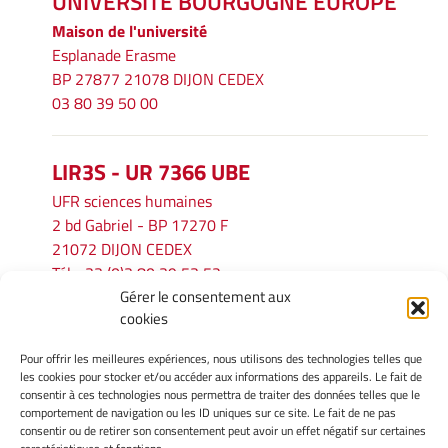
UNIVERSITÉ BOURGOGNE EUROPE
Maison de l'université
Esplanade Erasme
BP 27877 21078 DIJON CEDEX
03 80 39 50 00
LIR3S - UR 7366 UBE
UFR sciences humaines
2 bd Gabriel - BP 17270 F
21072 DIJON CEDEX
Tél. : 33 (0)3 80 39 53 52
Gérer le consentement aux
Mél :
lir3s@u-bourgogne.fr
cookies
Pour offrir les meilleures expériences, nous utilisons des technologies telles que
INFORMATIONS LÉGALES
les cookies pour stocker et/ou accéder aux informations des appareils. Le fait de
Mentions légales
consentir à ces technologies nous permettra de traiter des données telles que le
comportement de navigation ou les ID uniques sur ce site. Le fait de ne pas
Gérer mes cookies
consentir ou de retirer son consentement peut avoir un effet négatif sur certaines
Politique de cookies