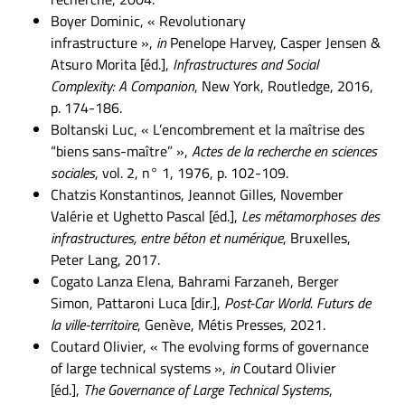
Boyer Dominic, « Revolutionary
infrastructure »,
in
Penelope Harvey, Casper Jensen &
Atsuro Morita [éd.],
Infrastructures and Social
Complexity: A Companion
, New York, Routledge, 2016,
p. 174-186.
Boltanski Luc, « L’encombrement et la maîtrise des
“biens sans-maître” »,
Actes de la recherche en sciences
sociales
, vol. 2, n° 1, 1976, p. 102-109.
Chatzis Konstantinos, Jeannot Gilles, November
Valérie et Ughetto Pascal [éd.],
Les métamorphoses des
infrastructures, entre béton et numérique
, Bruxelles,
Peter Lang, 2017.
Cogato Lanza Elena, Bahrami Farzaneh, Berger
Simon, Pattaroni Luca [dir.],
Post-Car World. Futurs de
la ville-territoire
, Genève, Métis Presses, 2021.
Coutard Olivier, « The evolving forms of governance
of large technical systems »,
in
Coutard Olivier
[éd.],
The Governance of Large Technical Systems
,