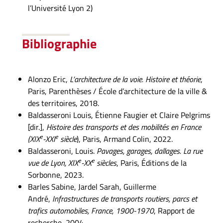
l’Université Lyon 2)
Bibliographie
Alonzo Eric,
L’architecture de la voie. Histoire et théorie
,
Paris, Parenthèses / École d’architecture de la ville &
des territoires, 2018.
Baldasseroni Louis, Étienne Faugier et Claire Pelgrims
[dir.],
Histoire des transports et des mobilités en France
e
e
(XIX
-XXI
siècle
), Paris, Armand Colin, 2022.
Baldasseroni, Louis.
Pavages, garages, dallages. La rue
e
e
vue de Lyon, XIX
-XX
siècles
, Paris, Éditions de la
Sorbonne, 2023.
Barles Sabine, Jardel Sarah, Guillerme
André,
Infrastructures de transports routiers, parcs et
trafics automobiles, France, 1900-1970
, Rapport de
recherche, 2004.