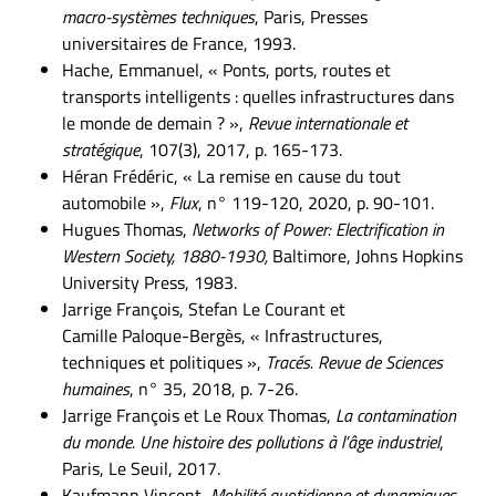
macro-systèmes techniques
, Paris, Presses
universitaires de France, 1993.
Hache, Emmanuel, « Ponts, ports, routes et
transports intelligents : quelles infrastructures dans
le monde de demain ? »,
Revue internationale et
stratégique
, 107(3), 2017, p. 165-173.
Héran Frédéric, « La remise en cause du tout
automobile »,
Flux
, n° 119-120, 2020, p. 90-101.
Hugues Thomas,
Networks of Power: Electrification in
Western Society, 1880-1930,
Baltimore, Johns Hopkins
University Press, 1983.
Jarrige François, Stefan Le Courant et
Camille Paloque-Bergès, « Infrastructures,
techniques et politiques »,
Tracés. Revue de Sciences
humaines
, n° 35, 2018, p. 7-26.
Jarrige François et Le Roux Thomas,
La contamination
du monde. Une histoire des pollutions à l’âge industriel
,
Paris, Le Seuil, 2017.
Kaufmann Vincent,
Mobilité quotidienne et dynamiques