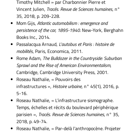
Timothy Mitchell » par Charbonnier Pierre et
Vincent Julien,
Tracés.
Revue de Sciences humaines
, n°
35, 2018, p. 209-228.
Mom Gijs,
Atlantic automobilism : emergence and
persistence of the car, 1895-1940
. New-York, Berghahn
Books Inc., 2014.
Passalacqua Arnaud,
L’autobus et Paris : histoire de
mobilités
, Paris, Economica, 2011.
Rome Adam,
The Bulldozer in the Countryside: Suburban
Sprawl and the Rise of American Environmentalism
,
Cambridge, Cambridge University Press, 2001.
Roseau Nathalie, « Pouvoirs des
infrastructures »,
Histoire urbaine
, n° 45(1), 2016, p.
5-16.
Roseau Nathalie, « L’infrastructure sismographe.
Temps, échelles et récits du boulevard périphérique
parisien »,
Tracés. Revue de Sciences humaines
, n° 35,
2018, p. 49-74.
Roseau Nathalie, « Par-delà l’anthropocène. Projeter