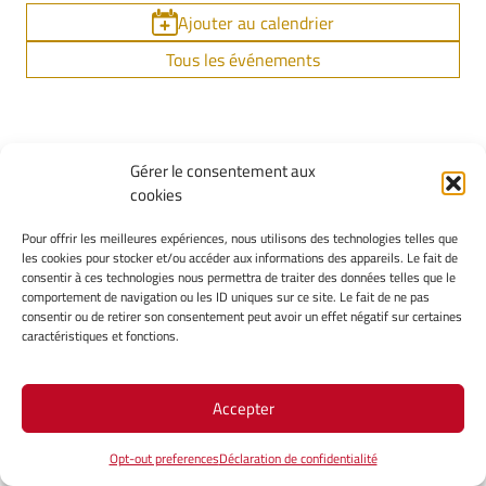
Ajouter au calendrier
Tous les événements
Gérer le consentement aux
cookies
Pour offrir les meilleures expériences, nous utilisons des technologies telles que
les cookies pour stocker et/ou accéder aux informations des appareils. Le fait de
UNIVERSITÉ BOURGOGNE EUROPE
consentir à ces technologies nous permettra de traiter des données telles que le
comportement de navigation ou les ID uniques sur ce site. Le fait de ne pas
Maison de l'université
consentir ou de retirer son consentement peut avoir un effet négatif sur certaines
Esplanade Erasme
caractéristiques et fonctions.
BP 27877 21078 DIJON CEDEX
03 80 39 50 00
Accepter
LIR3S - UR 7366 UBE
Opt-out preferences
Déclaration de confidentialité