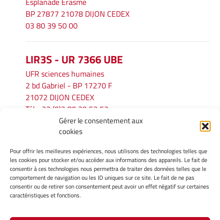
Esplanade Erasme
BP 27877 21078 DIJON CEDEX
03 80 39 50 00
LIR3S - UR 7366 UBE
UFR sciences humaines
2 bd Gabriel - BP 17270 F
21072 DIJON CEDEX
Tél. : 33 (0)3 80 39 53 52
Gérer le consentement aux
Mél :
lir3s@u-bourgogne.fr
cookies
Pour offrir les meilleures expériences, nous utilisons des technologies telles que
INFORMATIONS LÉGALES
les cookies pour stocker et/ou accéder aux informations des appareils. Le fait de
Mentions légales
consentir à ces technologies nous permettra de traiter des données telles que le
comportement de navigation ou les ID uniques sur ce site. Le fait de ne pas
Gérer mes cookies
consentir ou de retirer son consentement peut avoir un effet négatif sur certaines
Politique de cookies
caractéristiques et fonctions.
Déclaration de confidentialité
Avertissement