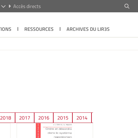
R
Accès directs
TIONS
RESSOURCES
ARCHIVES DU LIR3S
2018
2017
2016
2015
2014
2013
2012
2