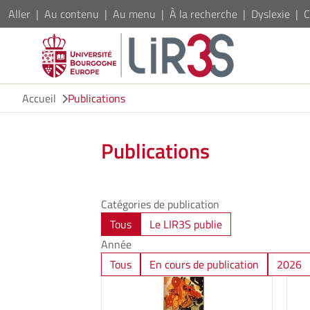
Aller
Au contenu
Au menu
À la recherche
Dyslexie
C
Accueil
Publications
Publications
Catégories de publication
Tous
Le LIR3S publie
Année
Tous
En cours de publication
2026