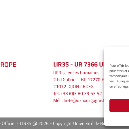
UROPE
LIR3S - UR 7366 UBE
Pour offrir l
pour stocker 
UFR sciences humaines
technologies 
2 bd Gabriel - BP 17270 F
les ID unique
21072 DIJON CEDEX
un effet négat
Tél. : 33 (0)3 80 39 53 52
Mél :
lir3s@u-bourgogne.fr
e Officiel - LIR3S @ 2026
Copyright Université de Bourgogne Eu