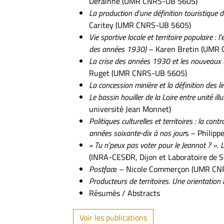
Derainne (UMR CNRS-UB 5605)
La production d’une définition touristique d
Caritey (UMR CNRS-UB 5605)
Vie sportive locale et territoire populaire :
des années 1930)
– Karen Bretin (UMR
La crise des années 1930 et les nouveaux u
Ruget (UMR CNRS-UB 5605)
La concession minière et la définition des lim
Le bassin houiller de la Loire entre unité illus
université Jean Monnet)
Politiques culturelles et territoires : la cont
années soixante-dix à nos jour
s – Philip
« Tu n’peux pas voter pour le Jeannot ? ».
(INRA-CESÐR, Dijon et Laboratoire de 
Postfac
e – Nicole Commerçon (UMR CN
Producteurs de territoires. Une orientation 
Résumés / Abstracts
Voir les publications