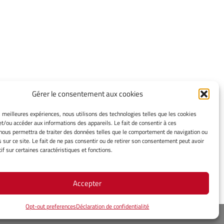
Gérer le consentement aux cookies
INFORMATIONS LÉGALES
es meilleures expériences, nous utilisons des technologies telles que les cookies
et/ou accéder aux informations des appareils. Le fait de consentir à ces
Mentions légales
nous permettra de traiter des données telles que le comportement de navigation ou
Gérer mes cookies
s sur ce site. Le fait de ne pas consentir ou de retirer son consentement peut avoir
Politique de cookies
if sur certaines caractéristiques et fonctions.
Déclaration de confidentialité
Avertissement
Accepter
Opt-out preferences
Déclaration de confidentialité
rope