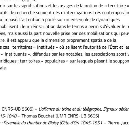
r sur les significations et les usages de la notion de « territoire »
outils de recherche souvent nés d’interrogations très contemporain
eu imposé. L’attention a porté sur un ensemble de dynamiques
mobilisent ; leur réinscription dans le temps a permis d’évaluer le r
s, mais aussi la part nouvelle prise par des mobilisations qui pe
tre, il est apparu que la dimension proprement spatiale de la
cas : territoires « institués » où se lisent l’autorité de l’État et le
 « instituants », défendus par les notables, les associations sporti
ridiques ; territoires « populaires » sur lesquels pèsent le soupço
ale.
R CNRS-UB 5605) –
L’alliance du trône et du télégraphe. Signaux aérien
1815-1848
– Thomas Bouchet (UMR CNRS-UB 5605)
tion : l’exemple du chantier de Blaisy (Côte-d’Or) 1845-1851
– Pierre-Jac