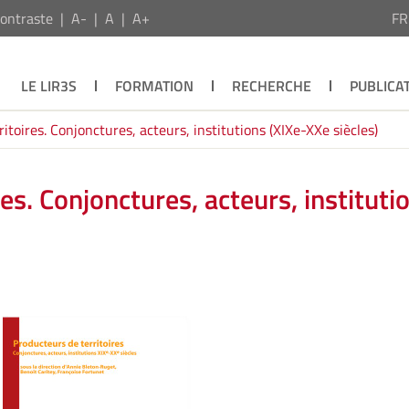
ontraste
A-
A
A+
F
LE LIR3S
FORMATION
RECHERCHE
PUBLICA
itoires. Conjonctures, acteurs, institutions (XIXe-XXe siècles)
es. Conjonctures, acteurs, instituti