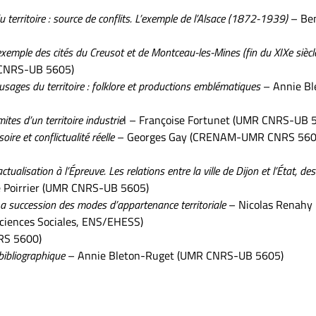
u territoire : source de conflits. L’exemple de l’Alsace (1872-1939)
– Ben
 l’exemple des cités du Creusot et de Montceau-les-Mines (fin du XIXe siècl
 CNRS-UB 5605)
sages du territoire : folklore et productions emblématiques
– Annie Bl
ites d’un territoire industrie
l – Françoise Fortunet (UMR CNRS-UB 
oire et conflictualité réelle
– Georges Gay (CRENAM-UMR CNRS 560
ractualisation à l’Épreuve. Les relations entre la ville de Dijon et l’État, des
pe Poirrier (UMR CNRS-UB 5605)
 La succession des modes d’appartenance territoriale
– Nicolas Renahy
Sciences Sociales, ENS/EHESS)
RS 5600)
bibliographique
– Annie Bleton-Ruget (UMR CNRS-UB 5605)