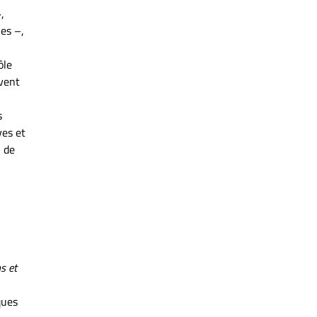
,
es –,
ôle
uvent
s
ves et
n de
s et
ques