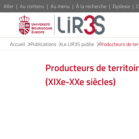
Aller
Au contenu
Au menu
À la recherche
Dyslexie
C
Accueil
Publications
Le LIR3S publie
Producteurs de terr
Producteurs de territoir
(XIXe-XXe siècles)