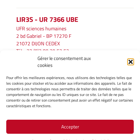
LIR3S - UR 7366 UBE
UFR sciences humaines
2 bd Gabriel - BP 17270 F
21072 DIJON CEDEX
Tél. : 33 (0)3 80 39 53 52
Gérer le consentement aux
Mél :
lir3s@u-bourgogne.fr
cookies
Pour offrir les meilleures expériences, nous utilisons des technologies telles que
INFORMATIONS LÉGALES
les cookies pour stocker et/ou accéder aux informations des appareils. Le fait de
Mentions légales
consentir à ces technologies nous permettra de traiter des données telles que le
comportement de navigation ou les ID uniques sur ce site. Le fait de ne pas
Gérer mes cookies
consentir ou de retirer son consentement peut avoir un effet négatif sur certaines
Politique de cookies
caractéristiques et fonctions.
Déclaration de confidentialité
Avertissement
Accepter
Site Officiel - LIR3S @ 2026