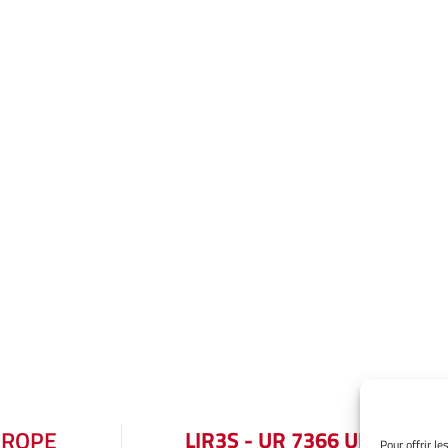
UROPE
LIR3S - UR 7366 UBE
Pour offrir l