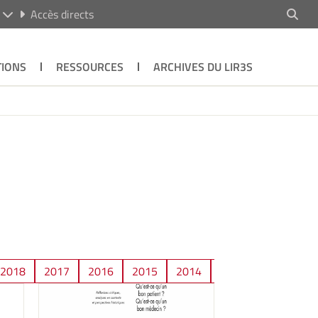
R
Accès directs
TIONS
RESSOURCES
ARCHIVES DU LIR3S
2018
2017
2016
2015
2014
2013
2012
2