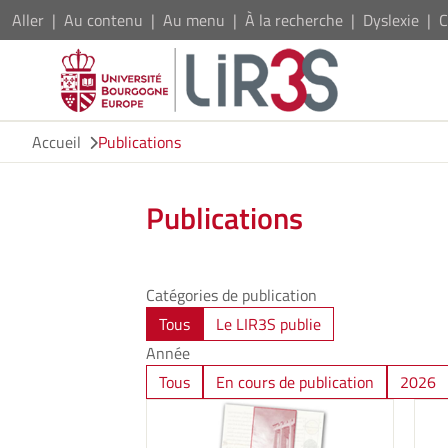
Aller
Au contenu
Au menu
À la recherche
Dyslexie
C
Accueil
Publications
Publications
Catégories de publication
Tous
Le LIR3S publie
Année
Tous
En cours de publication
2026