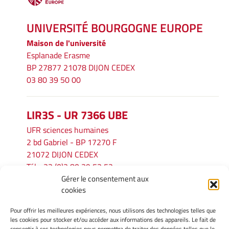
UNIVERSITÉ BOURGOGNE EUROPE
Maison de l'université
Esplanade Erasme
BP 27877 21078 DIJON CEDEX
03 80 39 50 00
LIR3S - UR 7366 UBE
UFR sciences humaines
2 bd Gabriel - BP 17270 F
21072 DIJON CEDEX
Tél. : 33 (0)3 80 39 53 52
Gérer le consentement aux
Mél :
lir3s@u-bourgogne.fr
cookies
Pour offrir les meilleures expériences, nous utilisons des technologies telles que
INFORMATIONS LÉGALES
les cookies pour stocker et/ou accéder aux informations des appareils. Le fait de
consentir à ces technologies nous permettra de traiter des données telles que le