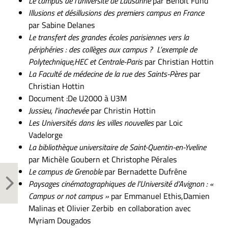
Le campus de l’université de Lausanne
par Benoît Fund
Illusions et désillusions des premiers campus en France
par Sabine Delanes
Le transfert des grandes écoles parisiennes vers la
périphéries :
des collèges aux campus ?
L’exemple de
Polytechnique,HEC et Centrale-Paris
par Christian Hottin
La Faculté de médecine de la rue des Saints-Pères
par
Christian Hottin
Document :De U2000 à U3M
Jussieu, l’inachevée
par Christin Hottin
Les Universités dans les villes nouvelles
par Loic
Vadelorge
La bibliothèque universitaire de Saint-Quentin-en-Yveline
par Michèle Goubern et Christophe Pérales
Le campus de Grenoble
par Bernadette Dufrêne
Paysages cinématographiques de l’Université d’Avignon :
«
Campus or not campus »
par Emmanuel Ethis,Damien
Malinas et Olivier Zerbib en collaboration avec
Myriam Dougados