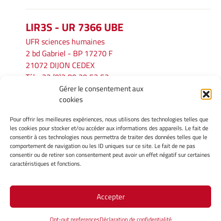
LIR3S - UR 7366 UBE
UFR sciences humaines
2 bd Gabriel - BP 17270 F
21072 DIJON CEDEX
Tél. : 33 (0)3 80 39 53 52
Gérer le consentement aux
Mél :
lir3s@u-bourgogne.fr
cookies
Pour offrir les meilleures expériences, nous utilisons des technologies telles que
INFORMATIONS LÉGALES
les cookies pour stocker et/ou accéder aux informations des appareils. Le fait de
Mentions légales
consentir à ces technologies nous permettra de traiter des données telles que le
comportement de navigation ou les ID uniques sur ce site. Le fait de ne pas
Gérer mes cookies
consentir ou de retirer son consentement peut avoir un effet négatif sur certaines
Politique de cookies
caractéristiques et fonctions.
Déclaration de confidentialité
Avertissement
Accepter
Site Officiel - LIR3S @ 2026
Opt-out preferences
Déclaration de confidentialité