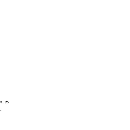
n les
,