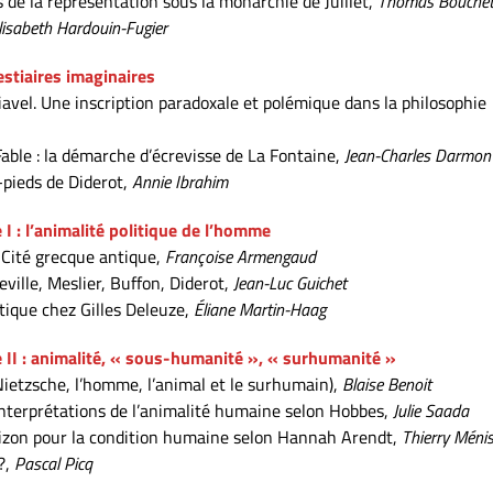
s de la représentation sous la monarchie de Juillet,
Thomas Bouche
lisabeth Hardouin-Fugier
estiaires imaginaires
iavel. Une inscription paradoxale et polémique dans la philosophie
 Fable : la démarche d’écrevisse de La Fontaine,
Jean-Charles Darmon
-pieds de Diderot,
Annie Ibrahim
 I : l’animalité politique de l’homme
a Cité grecque antique,
Françoise Armengaud
ville, Meslier, Buffon, Diderot,
Jean-Luc Guichet
itique chez Gilles Deleuze,
Éliane Martin-Haag
e II : animalité, « sous-humanité », « surhumanité »
(Nietzsche, l’homme, l’animal et le surhumain),
Blaise Benoit
 interprétations de l’animalité humaine selon Hobbes,
Julie Saada
izon pour la condition humaine selon Hannah Arendt,
Thierry Ménis
?,
Pascal Picq