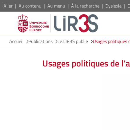
Aller
Au contenu
Au menu
À la recherche
Dyslexie
C
Accueil
Publications
Le LIR3S publie
Usages politiques d
Usages politiques de l’