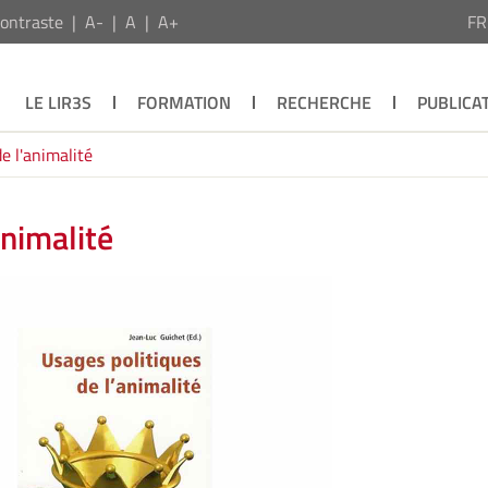
ontraste
A-
A
A+
F
LE LIR3S
FORMATION
RECHERCHE
PUBLICA
e l'animalité
animalité