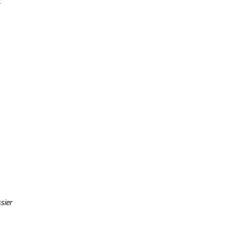
t
sier