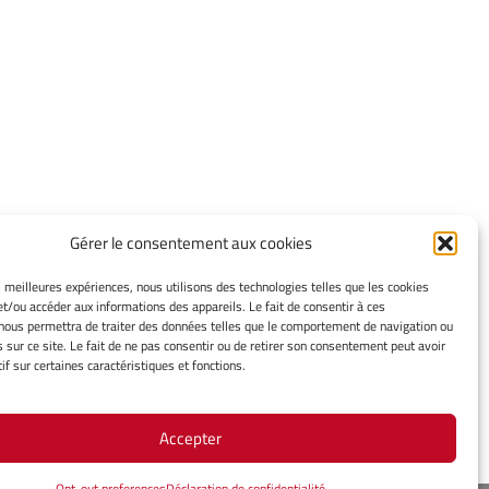
Gérer le consentement aux cookies
INFORMATIONS LÉGALES
es meilleures expériences, nous utilisons des technologies telles que les cookies
et/ou accéder aux informations des appareils. Le fait de consentir à ces
Mentions légales
nous permettra de traiter des données telles que le comportement de navigation ou
Gérer mes cookies
s sur ce site. Le fait de ne pas consentir ou de retirer son consentement peut avoir
Politique de cookies
if sur certaines caractéristiques et fonctions.
Déclaration de confidentialité
Avertissement
Accepter
Opt-out preferences
Déclaration de confidentialité