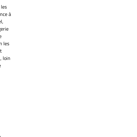
 les
ence à
l,
gerie
e
n les
t
, loin
e