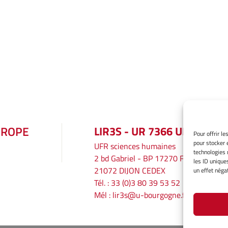
UROPE
LIR3S - UR 7366 UBE
Pour offrir l
pour stocker 
UFR sciences humaines
technologies 
2 bd Gabriel - BP 17270 F
les ID unique
21072 DIJON CEDEX
un effet négat
Tél. : 33 (0)3 80 39 53 52
Mél :
lir3s@u-bourgogne.fr