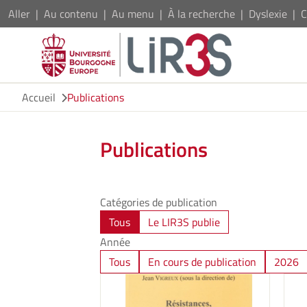
Aller
Au contenu
Au menu
À la recherche
Dyslexie
C
Accueil
Publications
Publications
Catégories de publication
Tous
Le LIR3S publie
Année
Tous
En cours de publication
2026