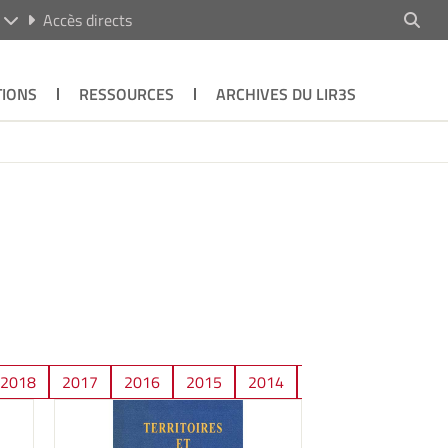
R
Accès directs
TIONS
RESSOURCES
ARCHIVES DU LIR3S
2018
2017
2016
2015
2014
2013
2012
2