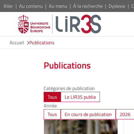
Aller
Au contenu
Au menu
À la recherche
Dyslexie
C
Accueil
Publications
Publications
Catégories de publication
Tous
Le LIR3S publie
Année
Tous
En cours de publication
2026