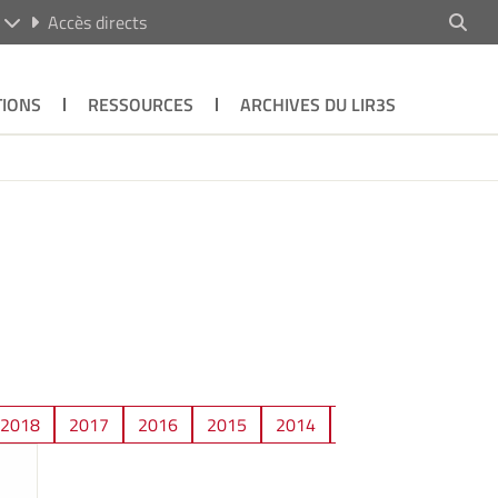
R
Accès directs
TIONS
RESSOURCES
ARCHIVES DU LIR3S
2018
2017
2016
2015
2014
2013
2012
2