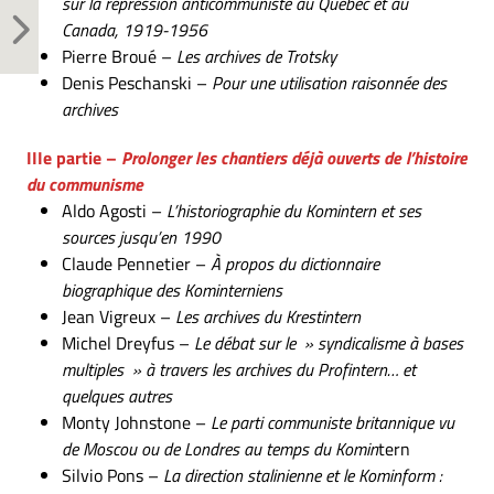
sur la répression anticommuniste au Québec et au
Canada, 1919-1956
Pierre Broué –
Les archives de Trotsky
Denis Peschanski –
Pour une utilisation raisonnée des
archives
IIIe partie –
Prolonger les chantiers déjà ouverts de l’histoire
du communisme
Aldo Agosti –
L’historiographie du Komintern et ses
sources jusqu’en 1990
Claude Pennetier –
À propos du dictionnaire
biographique des Kominterniens
Jean Vigreux –
Les archives du Krestintern
Michel Dreyfus –
Le débat sur le » syndicalisme à bases
multiples » à travers les archives du Profintern… et
quelques autres
Monty Johnstone –
Le parti communiste britannique vu
de Moscou ou de Londres au temps du Komin
tern
Silvio Pons –
La direction stalinienne et le Kominform :