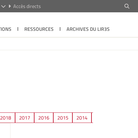
R
Accès directs
TIONS
RESSOURCES
ARCHIVES DU LIR3S
2018
2017
2016
2015
2014
2013
2012
2