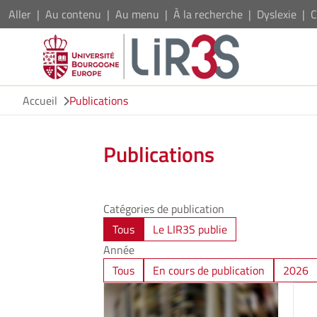
Aller
Au contenu
Au menu
À la recherche
Dyslexie
C
Accueil
Publications
Publications
Catégories de publication
Tous
Le LIR3S publie
Année
Tous
En cours de publication
2026