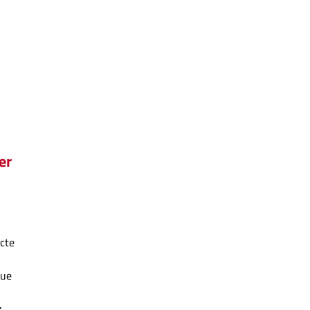
er
ecte
que
z