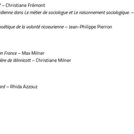
 ? –
Christiane Frémont
lardienne dans Le métier de sociologue et Le raisonnement sociologique. –
 poétique de la volonté ricoeurienne –
Jean-Philippe Pierron
e en France –
Max Milner
mière de Winnicott –
Christiane Milner
lard –
Rhida Azzouz