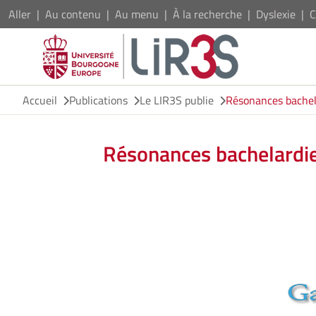
Aller
Au contenu
Au menu
À la recherche
Dyslexie
C
Accueil
Publications
Le LIR3S publie
Résonances bachela
Résonances bachelardie