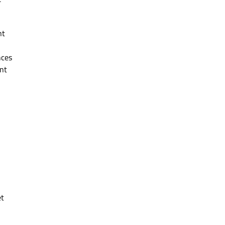
nt
nces
ant
et