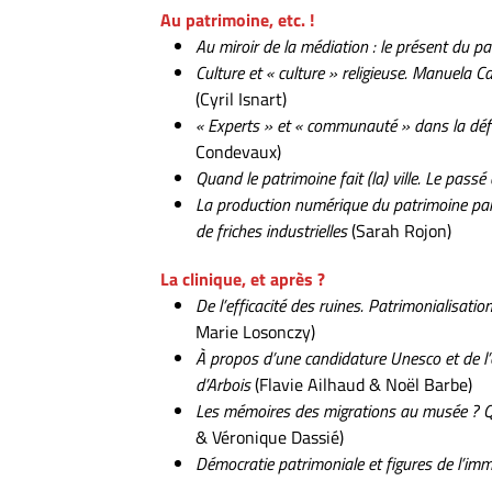
Au patrimoine, etc. !
Au miroir de la médiation : le présent du p
Culture et « culture » religieuse. Manuela 
(Cyril Isnart)
« Experts » et « communauté » dans la défin
Condevaux)
Quand le patrimoine fait (la) ville. Le pass
La production numérique du patrimoine par 
de friches industrielles
(Sarah Rojon)
La clinique, et après ?
De l’efficacité des ruines. Patrimonialisation
Marie Losonczy)
À propos d’une candidature Unesco et de l’o
d’Arbois
(Flavie Ailhaud & Noël Barbe)
Les mémoires des migrations au musée ? Q
& Véronique Dassié)
Démocratie patrimoniale et figures de l’imm