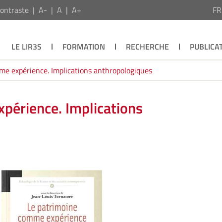
ontraste
A-
A
A+
F
LE LIR3S
FORMATION
RECHERCHE
PUBLICA
me expérience. Implications anthropologiques
périence. Implications