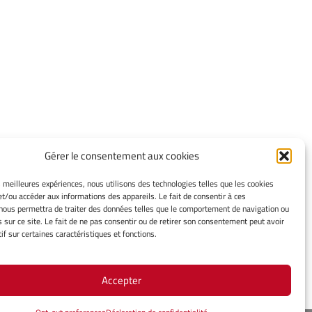
Gérer le consentement aux cookies
INFORMATIONS LÉGALES
es meilleures expériences, nous utilisons des technologies telles que les cookies
et/ou accéder aux informations des appareils. Le fait de consentir à ces
Mentions légales
nous permettra de traiter des données telles que le comportement de navigation ou
Gérer mes cookies
s sur ce site. Le fait de ne pas consentir ou de retirer son consentement peut avoir
Politique de cookies
if sur certaines caractéristiques et fonctions.
Déclaration de confidentialité
Avertissement
Accepter