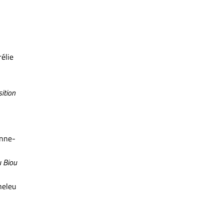
élie
ition
Anne-
u Biou
heleu