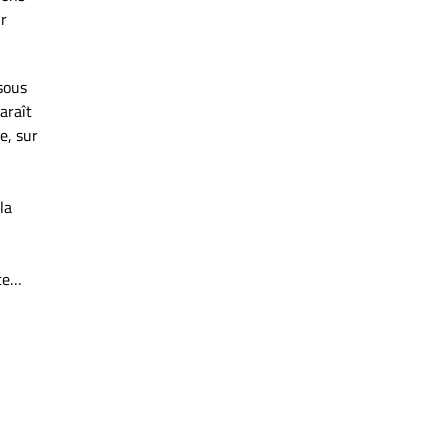
ur
 sous
araît
e, sur
la
nce…