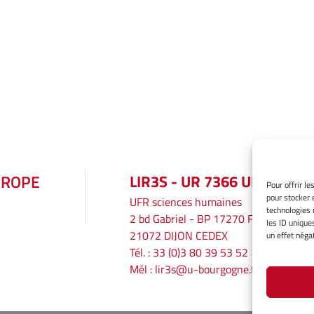
UROPE
LIR3S - UR 7366 UBE
Pour offrir l
pour stocker 
UFR sciences humaines
technologies 
2 bd Gabriel - BP 17270 F
les ID unique
21072 DIJON CEDEX
un effet négat
Tél. : 33 (0)3 80 39 53 52
Mél :
lir3s@u-bourgogne.fr