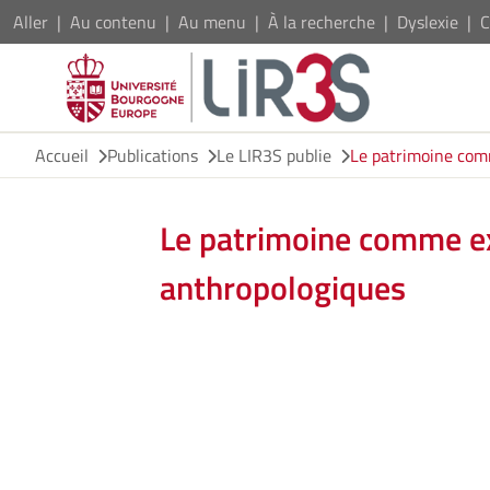
Aller
Au contenu
Au menu
À la recherche
Dyslexie
C
Accueil
Publications
Le LIR3S publie
Le patrimoine com
Le patrimoine comme ex
anthropologiques