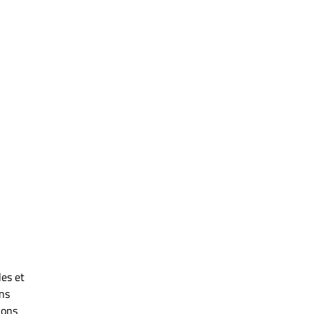
les et
ins
ions