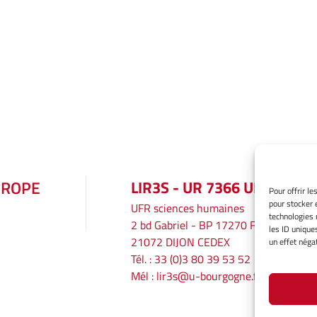
UROPE
LIR3S - UR 7366 UBE
Pour offrir l
pour stocker 
UFR sciences humaines
technologies 
2 bd Gabriel - BP 17270 F
les ID unique
21072 DIJON CEDEX
un effet négat
Tél. : 33 (0)3 80 39 53 52
Mél :
lir3s@u-bourgogne.fr