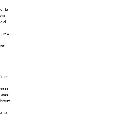
ur la
vin
e et
ique «
ent
s
hèmes
ion du
, avec
mbreux
e, le