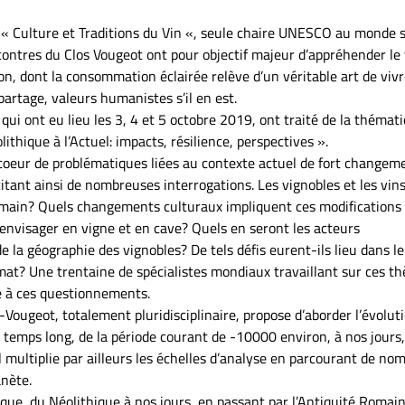
 « Culture et Traditions du Vin «, seule chaire UNESCO au monde s
contres du Clos Vougeot ont pour objectif majeur d’appréhender le 
on, dont la consommation éclairée relève d’un véritable art de vivr
 partage, valeurs humanistes s’il en est.
ui ont eu lieu les 3, 4 et 5 octobre 2019, ont traité de la thémat
ithique à l’Actuel: impacts, résilience, perspectives ».
 coeur de problématiques liées au contexte actuel de fort changem
itant ainsi de nombreuses interrogations. Les vignobles et les vin
demain? Quels changements culturaux impliquent ces modifications
 envisager en vigne et en cave? Quels en seront les acteurs
la géographie des vignobles? De tels défis eurent-ils lieu dans le
imat? Une trentaine de spécialistes mondiaux travaillant sur ces t
 à ces questionnements.
ougeot, totalement pluridisciplinaire, propose d’aborder l’évolut
e temps long, de la période courant de -10000 environ, à nos jours
 Il multiplie par ailleurs les échelles d’analyse en parcourant de no
anète.
ue, du Néolithique à nos jours, en passant par l’Antiquité Romain