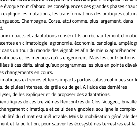
e évoque tout d’abord les conséquences des grandes phases chau
 en explique les mutations, les transformations des pratiques cultur
Languedoc, Champagne, Corse, etc.) comme, plus largement, dans
d.
e aux impacts et adaptations consécutifs au réchauffement climati
 récentes en climatologie, agronomie, économie, œnologie, ampélog
ur dans un tour du monde des vignobles afin de mieux appréhender 
tiques et les menaces qu’ils engendrent. Mais les contributions
 liées à ces défis, ainsi qu’aux programmes les plus en pointe déve
ces changements en cours.
climatiques extrêmes et leurs impacts parfois catastrophiques sur l
s, de pluies intenses, de grêle ou de gel. A l’aide des dernières
lyser, de les expliquer et de proposer des adaptations.
scientifiques de ces treizièmes Rencontres du Clos-Vougeot, émaill
changement climatique et celui des vignobles, souligne la complex
riabilité du climat est inéluctable. Mais la mobilisation générale de
ent et la pollution, pour sauver les écosystèmes terrestres est la