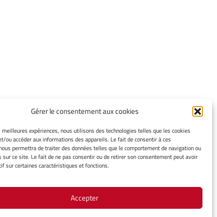
Gérer le consentement aux cookies
INFORMATIONS LÉGALES
es meilleures expériences, nous utilisons des technologies telles que les cookies
et/ou accéder aux informations des appareils. Le fait de consentir à ces
Mentions légales
nous permettra de traiter des données telles que le comportement de navigation ou
Gérer mes cookies
s sur ce site. Le fait de ne pas consentir ou de retirer son consentement peut avoir
Politique de cookies
if sur certaines caractéristiques et fonctions.
Déclaration de confidentialité
Avertissement
Accepter