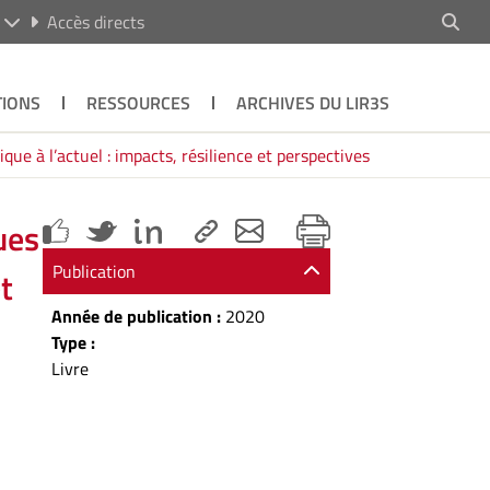
R
Accès directs
TIONS
RESSOURCES
ARCHIVES DU LIR3S
e à l’actuel : impacts, résilience et perspectives
ues
Publication
t
Année de publication :
2020
Type :
Livre