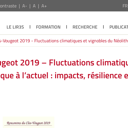
ontraste
A-
A
A+
F
LE LIR3S
FORMATION
RECHERCHE
PUBLICA
-Vougeot 2019 - Fluctuations climatiques et vignobles du Néolithiqu
geot 2019 – Fluctuations climatiq
que à l’actuel : impacts, résilience e