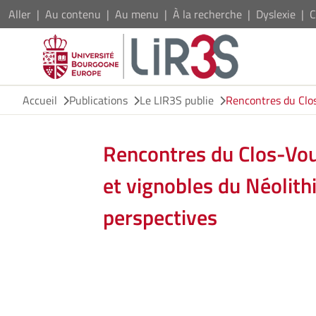
Aller
Au contenu
Au menu
À la recherche
Dyslexie
C
Accueil
Publications
Le LIR3S publie
Rencontres du Clos
Rencontres du Clos-Vou
et vignobles du Néolithi
perspectives