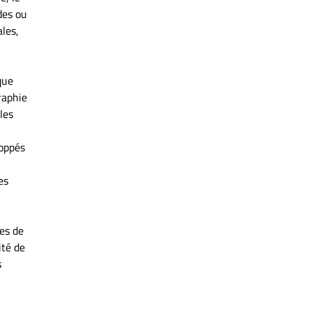
des ou
ales,
que
raphie
les
loppés
es
ées de
ité de
s