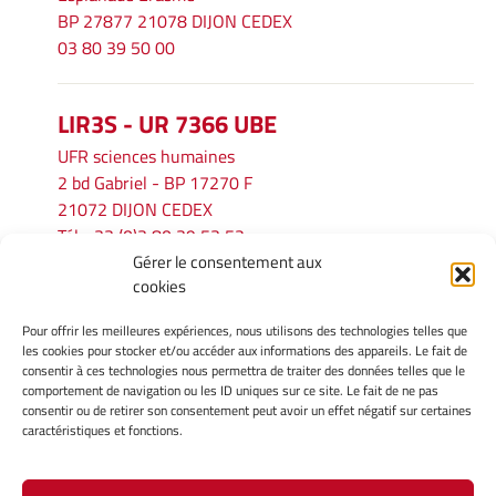
BP 27877 21078 DIJON CEDEX
03 80 39 50 00
LIR3S - UR 7366 UBE
UFR sciences humaines
2 bd Gabriel - BP 17270 F
21072 DIJON CEDEX
Tél. : 33 (0)3 80 39 53 52
Gérer le consentement aux
Mél :
lir3s@u-bourgogne.fr
cookies
Pour offrir les meilleures expériences, nous utilisons des technologies telles que
INFORMATIONS LÉGALES
les cookies pour stocker et/ou accéder aux informations des appareils. Le fait de
Mentions légales
consentir à ces technologies nous permettra de traiter des données telles que le
comportement de navigation ou les ID uniques sur ce site. Le fait de ne pas
Gérer mes cookies
consentir ou de retirer son consentement peut avoir un effet négatif sur certaines
Politique de cookies
caractéristiques et fonctions.
Déclaration de confidentialité
Avertissement