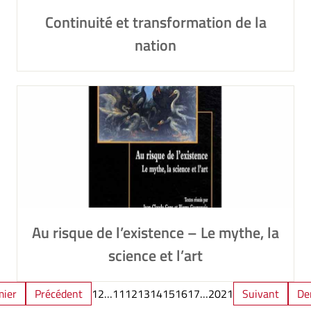
Continuité et transformation de la
nation
Au risque de l’existence – Le mythe, la
science et l’art
mier
Précédent
1
2
…
11
12
13
14
15
16
17
…
20
21
Suivant
De