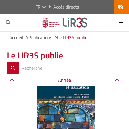
FR
Accès directs
Accueil
Publications
Le LIR3S publie
Le LIR3S publie
Année