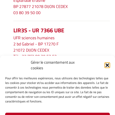
Esplanade Erasme
BP 27877 21078 DIJON CEDEX
03 80 39 50 00
LIR3S - UR 7366 UBE
UFR sciences humaines
2 bd Gabriel - BP 17270 F
21072 DIJON CEDEX
Tél. : 33 (0)3 80 39 53 52
Gérer le consentement aux
Mél :
lir3s@u-bourgogne.fr
cookies
Pour offrir les meilleures expériences, nous utilisons des technologies telles que
INFORMATIONS LÉGALES
les cookies pour stocker et/ou accéder aux informations des appareils. Le fait de
Mentions légales
consentir à ces technologies nous permettra de traiter des données telles que le
comportement de navigation ou les ID uniques sur ce site. Le fait de ne pas
Gérer mes cookies
consentir ou de retirer son consentement peut avoir un effet négatif sur certaines
Politique de cookies
caractéristiques et fonctions.
Déclaration de confidentialité
Avertissement