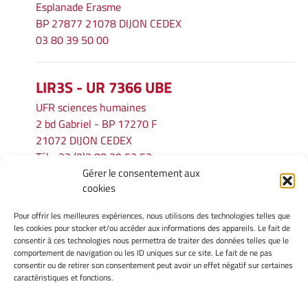
Esplanade Erasme
BP 27877 21078 DIJON CEDEX
03 80 39 50 00
LIR3S - UR 7366 UBE
UFR sciences humaines
2 bd Gabriel - BP 17270 F
21072 DIJON CEDEX
Tél. : 33 (0)3 80 39 53 52
Gérer le consentement aux
Mél :
lir3s@u-bourgogne.fr
cookies
Pour offrir les meilleures expériences, nous utilisons des technologies telles que
INFORMATIONS LÉGALES
les cookies pour stocker et/ou accéder aux informations des appareils. Le fait de
Mentions légales
consentir à ces technologies nous permettra de traiter des données telles que le
comportement de navigation ou les ID uniques sur ce site. Le fait de ne pas
Gérer mes cookies
consentir ou de retirer son consentement peut avoir un effet négatif sur certaines
Politique de cookies
caractéristiques et fonctions.
Déclaration de confidentialité
Avertissement