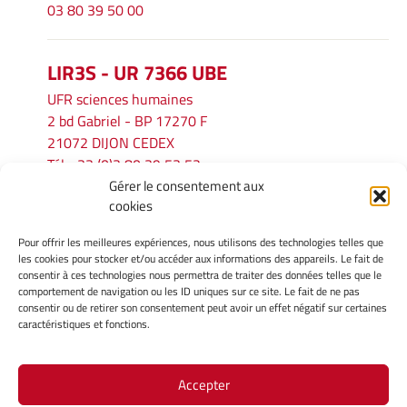
03 80 39 50 00
LIR3S - UR 7366 UBE
UFR sciences humaines
2 bd Gabriel - BP 17270 F
21072 DIJON CEDEX
Tél. : 33 (0)3 80 39 53 52
Gérer le consentement aux
Mél :
lir3s@u-bourgogne.fr
cookies
Pour offrir les meilleures expériences, nous utilisons des technologies telles que
INFORMATIONS LÉGALES
les cookies pour stocker et/ou accéder aux informations des appareils. Le fait de
Mentions légales
consentir à ces technologies nous permettra de traiter des données telles que le
comportement de navigation ou les ID uniques sur ce site. Le fait de ne pas
Gérer mes cookies
consentir ou de retirer son consentement peut avoir un effet négatif sur certaines
Politique de cookies
caractéristiques et fonctions.
Déclaration de confidentialité
Avertissement
Accepter