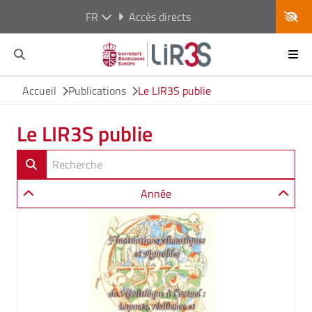
FR
Accès directs
Accueil
Publications
Le LIR3S publie
Le LIR3S publie
Année