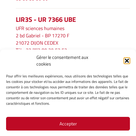
LIR3S - UR 7366 UBE
UFR sciences humaines
2 bd Gabriel - BP 17270 F
21072 DIJON CEDEX
Tél. : 33 (0)3 80 39 53 52
Gérer le consentement aux
Mél :
lir3s@u-bourgogne.fr
cookies
Pour offrir les meilleures expériences, nous utilisons des technologies telles que
INFORMATIONS LÉGALES
les cookies pour stocker et/ou accéder aux informations des appareils. Le fait de
Mentions légales
consentir à ces technologies nous permettra de traiter des données telles que le
comportement de navigation ou les ID uniques sur ce site. Le fait de ne pas
Gérer mes cookies
consentir ou de retirer son consentement peut avoir un effet négatif sur certaines
Politique de cookies
caractéristiques et fonctions.
Déclaration de confidentialité
Avertissement
Accepter
Site Officiel - LIR3S @ 2026