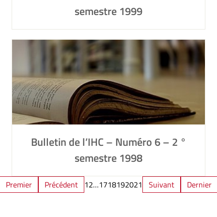
semestre 1999
Bulletin de l’IHC – Numéro 6 – 2 °
semestre 1998
Premier
Précédent
1
2
…
17
18
19
20
21
Suivant
Dernier