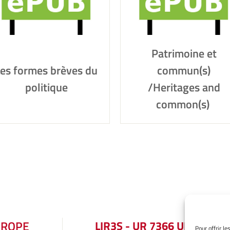
Patrimoine et
es formes brèves du
commun(s)
politique
/Heritages and
common(s)
UROPE
LIR3S - UR 7366 UBE
Pour offrir l