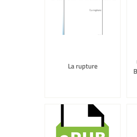
La rupture
B