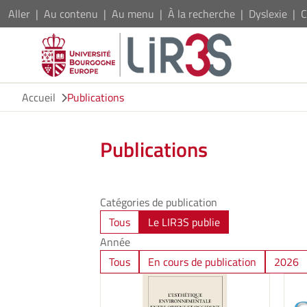
Aller
Au contenu
Au menu
À la recherche
Dyslexie
C
Accueil
Publications
Publications
Catégories de publication
Tous
Le LIR3S publie
Année
Tous
En cours de publication
2026