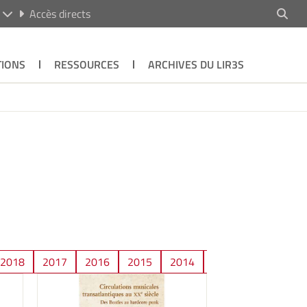
R
Accès directs
TIONS
RESSOURCES
ARCHIVES DU LIR3S
2018
2017
2016
2015
2014
2013
2012
2