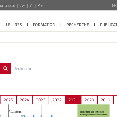
ontraste
A-
A
A+
F
LE LIR3S
FORMATION
RECHERCHE
PUBLICA
2025
2024
2023
2022
2021
2020
2019