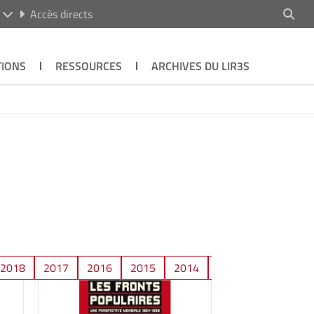
R
Accès directs
TIONS
RESSOURCES
ARCHIVES DU LIR3S
2018
2017
2016
2015
2014
2013
2012
2