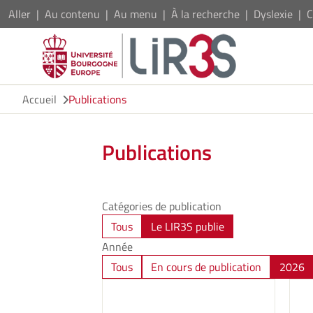
Aller
Au contenu
Au menu
À la recherche
Dyslexie
C
Accueil
Publications
Publications
Catégories de publication
Tous
Le LIR3S publie
Année
Tous
En cours de publication
2026