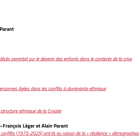
 Parant
décès parental sur le devenir des enfants dans le contexte de la crise
personnes âgées dans les conflits à dominante ethnique
structure ethnique de la Croatie
n-François Léger et Alain Parant
 conflits (1975-2025) ont-ils eu raison de la « résilience » démographiq