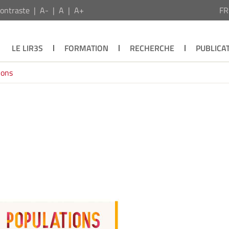
ontraste
A-
A
A+
F
LE LIR3S
FORMATION
RECHERCHE
PUBLICA
ions