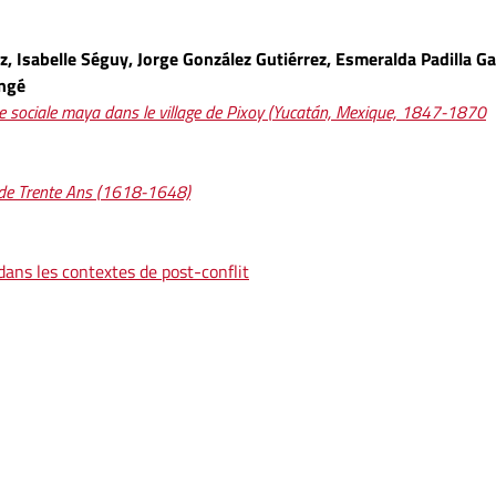
 Isabelle Séguy, Jorge González Gutiérrez, Esmeralda Padilla Ga
ingé
 sociale maya dans le village de Pixoy (Yucatán, Mexique, 1847-1870
re de Trente Ans (1618-1648)
dans les contextes de post-conflit