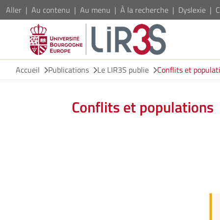
Aller
Au contenu
Au menu
À la recherche
Dyslexie
C
Accueil
Publications
Le LIR3S publie
Conflits et populat
Conflits et populations