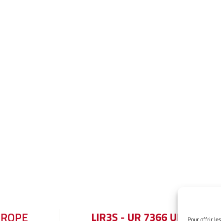
UROPE
LIR3S - UR 7366 UBE
Pour offrir l