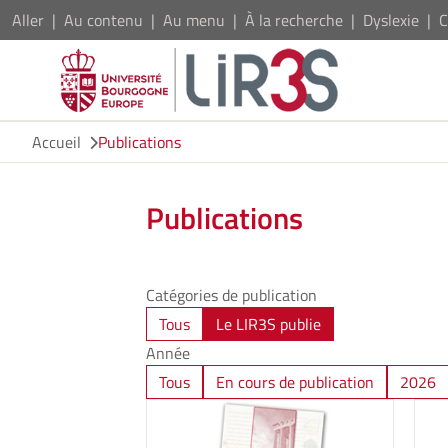
Aller
Au contenu
Au menu
À la recherche
Dyslexie
C
Accueil
Publications
Publications
Catégories de publication
Tous
Le LIR3S publie
Année
Tous
En cours de publication
2026