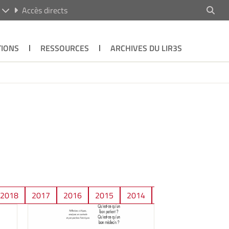
R
Accès directs
TIONS
RESSOURCES
ARCHIVES DU LIR3S
2018
2017
2016
2015
2014
2013
2012
2