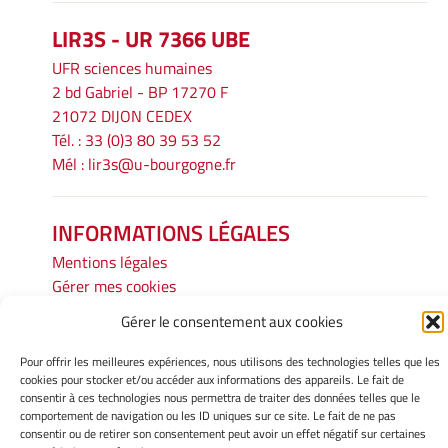
LIR3S - UR 7366 UBE
UFR sciences humaines
2 bd Gabriel - BP 17270 F
21072 DIJON CEDEX
Tél. : 33 (0)3 80 39 53 52
Mél :
lir3s@u-bourgogne.fr
INFORMATIONS LÉGALES
Mentions légales
Gérer mes cookies
Politique de cookies
Gérer le consentement aux cookies
Déclaration de confidentialité
Avertissement
Pour offrir les meilleures expériences, nous utilisons des technologies telles que les
cookies pour stocker et/ou accéder aux informations des appareils. Le fait de
consentir à ces technologies nous permettra de traiter des données telles que le
Site Officiel - LIR3S @ 2026
comportement de navigation ou les ID uniques sur ce site. Le fait de ne pas
Copyright Université de Bourgogne Europe
consentir ou de retirer son consentement peut avoir un effet négatif sur certaines