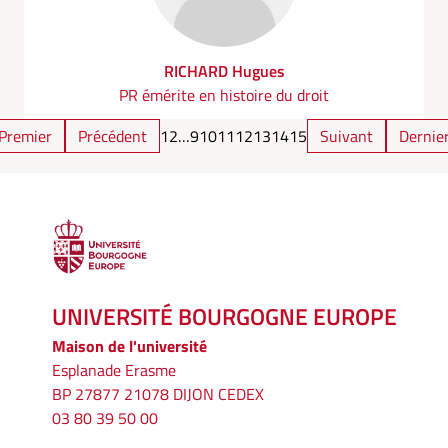
RICHARD Hugues
PR émérite en histoire du droit
Premier
Précédent
1
2
…
9
10
11
12
13
14
15
Suivant
Dernie
UNIVERSITÉ BOURGOGNE EUROPE
Maison de l'université
Esplanade Erasme
BP 27877 21078 DIJON CEDEX
03 80 39 50 00