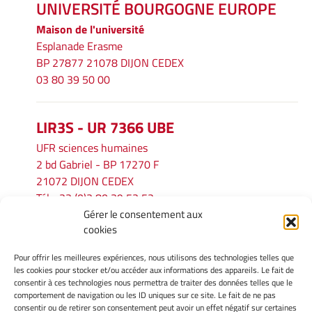
UNIVERSITÉ BOURGOGNE EUROPE
Maison de l'université
Esplanade Erasme
BP 27877 21078 DIJON CEDEX
03 80 39 50 00
LIR3S - UR 7366 UBE
UFR sciences humaines
2 bd Gabriel - BP 17270 F
21072 DIJON CEDEX
Tél. : 33 (0)3 80 39 53 52
Gérer le consentement aux
Mél :
lir3s@u-bourgogne.fr
cookies
Pour offrir les meilleures expériences, nous utilisons des technologies telles que
INFORMATIONS LÉGALES
les cookies pour stocker et/ou accéder aux informations des appareils. Le fait de
Mentions légales
consentir à ces technologies nous permettra de traiter des données telles que le
comportement de navigation ou les ID uniques sur ce site. Le fait de ne pas
Gérer mes cookies
consentir ou de retirer son consentement peut avoir un effet négatif sur certaines