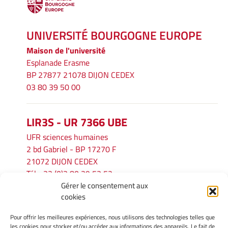
UNIVERSITÉ BOURGOGNE EUROPE
Maison de l'université
Esplanade Erasme
BP 27877 21078 DIJON CEDEX
03 80 39 50 00
LIR3S - UR 7366 UBE
UFR sciences humaines
2 bd Gabriel - BP 17270 F
21072 DIJON CEDEX
Tél. : 33 (0)3 80 39 53 52
Gérer le consentement aux
Mél :
lir3s@u-bourgogne.fr
cookies
Pour offrir les meilleures expériences, nous utilisons des technologies telles que
INFORMATIONS LÉGALES
les cookies pour stocker et/ou accéder aux informations des appareils. Le fait de