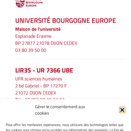
UNIVERSITÉ BOURGOGNE EUROPE
Maison de l'université
Esplanade Erasme
BP 27877 21078 DIJON CEDEX
03 80 39 50 00
LIR3S - UR 7366 UBE
UFR sciences humaines
2 bd Gabriel - BP 17270 F
21072 DIJON CEDEX
Tél. : 33 (0)3 80 39 53 52
Gérer le consentement aux
Mél :
lir3s@u-bourgogne.fr
cookies
Pour offrir les meilleures expériences, nous utilisons des technologies telles que
INFORMATIONS LÉGALES
les cookies pour stocker et/ou accéder aux informations des appareils. Le fait de