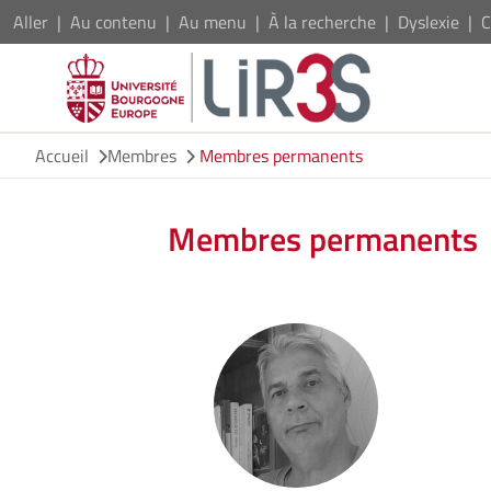
Aller
Au contenu
Au menu
À la recherche
Dyslexie
C
Accueil
Membres
Membres permanents
Membres permanents