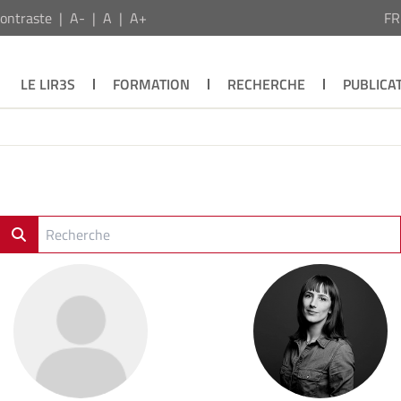
ontraste
A-
A
A+
F
LE LIR3S
FORMATION
RECHERCHE
PUBLICA