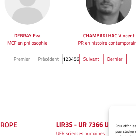
DEBRAY Eva
CHAMBARLHAC Vincent
MCF en philosophie
PR en histoire contemporai
Premier
Précédent
1
2
3
4
5
6
Suivant
Dernier
UROPE
LIR3S - UR 7366 UBE
Pour offrir l
pour stocker 
UFR sciences humaines