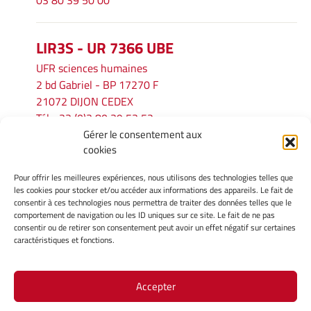
03 80 39 50 00
LIR3S - UR 7366 UBE
UFR sciences humaines
2 bd Gabriel - BP 17270 F
21072 DIJON CEDEX
Tél. : 33 (0)3 80 39 53 52
Gérer le consentement aux
Mél :
lir3s@u-bourgogne.fr
cookies
Pour offrir les meilleures expériences, nous utilisons des technologies telles que
INFORMATIONS LÉGALES
les cookies pour stocker et/ou accéder aux informations des appareils. Le fait de
Mentions légales
consentir à ces technologies nous permettra de traiter des données telles que le
comportement de navigation ou les ID uniques sur ce site. Le fait de ne pas
Gérer mes cookies
consentir ou de retirer son consentement peut avoir un effet négatif sur certaines
Politique de cookies
caractéristiques et fonctions.
Déclaration de confidentialité
Avertissement
Accepter
Site Officiel - LIR3S @ 2026