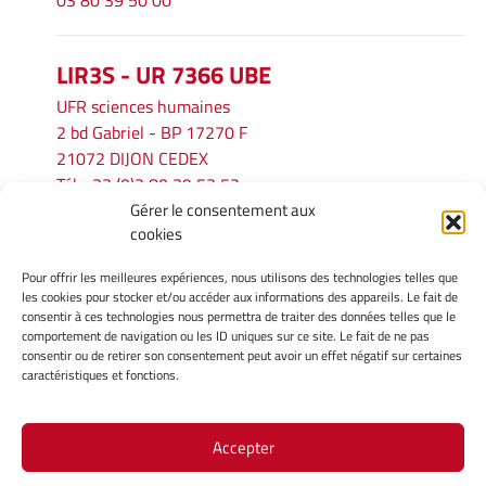
03 80 39 50 00
LIR3S - UR 7366 UBE
UFR sciences humaines
2 bd Gabriel - BP 17270 F
21072 DIJON CEDEX
Tél. : 33 (0)3 80 39 53 52
Gérer le consentement aux
Mél :
lir3s@u-bourgogne.fr
cookies
Pour offrir les meilleures expériences, nous utilisons des technologies telles que
INFORMATIONS LÉGALES
les cookies pour stocker et/ou accéder aux informations des appareils. Le fait de
Mentions légales
consentir à ces technologies nous permettra de traiter des données telles que le
comportement de navigation ou les ID uniques sur ce site. Le fait de ne pas
Gérer mes cookies
consentir ou de retirer son consentement peut avoir un effet négatif sur certaines
Politique de cookies
caractéristiques et fonctions.
Déclaration de confidentialité
Avertissement
Accepter
Site Officiel - LIR3S @ 2026