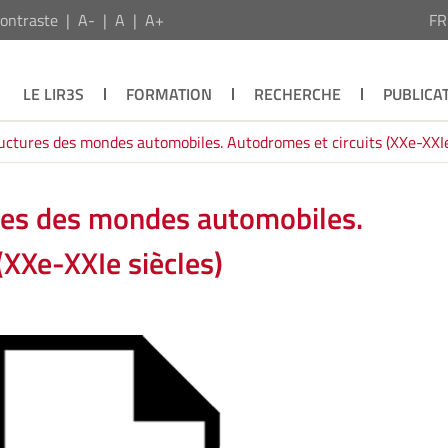
ontraste
A-
A
A+
F
LE LIR3S
FORMATION
RECHERCHE
PUBLICA
ructures des mondes automobiles. Autodromes et circuits (XXe-XXIe
ures des mondes automobiles.
(XXe-XXIe siècles)