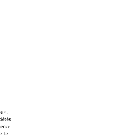
e »,
ciétés
mmence
, le