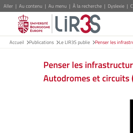
Aller
Au contenu
Au menu
À la recherche
Dyslexie
C
Accueil
Publications
Le LIR3S publie
Penser les infrast
Penser les infrastruct
Autodromes et circuits 