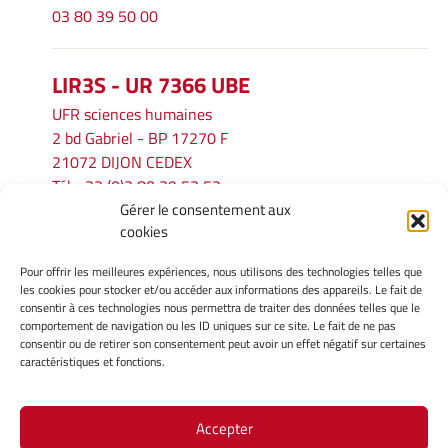
03 80 39 50 00
LIR3S - UR 7366 UBE
UFR sciences humaines
2 bd Gabriel - BP 17270 F
21072 DIJON CEDEX
Tél. : 33 (0)3 80 39 53 52
Gérer le consentement aux
Mél :
lir3s@u-bourgogne.fr
cookies
Pour offrir les meilleures expériences, nous utilisons des technologies telles que
INFORMATIONS LÉGALES
les cookies pour stocker et/ou accéder aux informations des appareils. Le fait de
Mentions légales
consentir à ces technologies nous permettra de traiter des données telles que le
comportement de navigation ou les ID uniques sur ce site. Le fait de ne pas
Gérer mes cookies
consentir ou de retirer son consentement peut avoir un effet négatif sur certaines
Politique de cookies
caractéristiques et fonctions.
Déclaration de confidentialité
Avertissement
Accepter