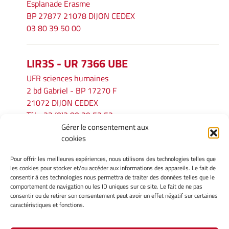
Esplanade Erasme
BP 27877 21078 DIJON CEDEX
03 80 39 50 00
LIR3S - UR 7366 UBE
UFR sciences humaines
2 bd Gabriel - BP 17270 F
21072 DIJON CEDEX
Tél. : 33 (0)3 80 39 53 52
Gérer le consentement aux
Mél :
lir3s@u-bourgogne.fr
cookies
Pour offrir les meilleures expériences, nous utilisons des technologies telles que
INFORMATIONS LÉGALES
les cookies pour stocker et/ou accéder aux informations des appareils. Le fait de
Mentions légales
consentir à ces technologies nous permettra de traiter des données telles que le
comportement de navigation ou les ID uniques sur ce site. Le fait de ne pas
Gérer mes cookies
consentir ou de retirer son consentement peut avoir un effet négatif sur certaines
Politique de cookies
caractéristiques et fonctions.
Déclaration de confidentialité
Avertissement