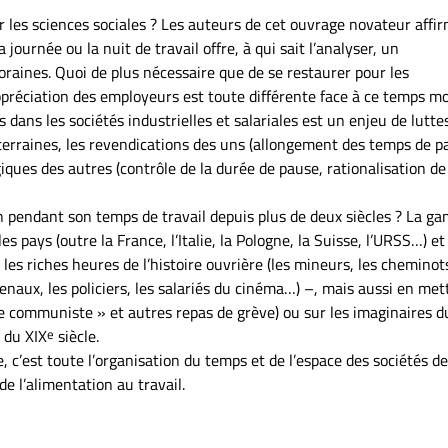
 les sciences sociales ? Les auteurs de cet ouvrage novateur affi
 journée ou la nuit de travail offre, à qui sait l’analyser, un
oraines. Quoi de plus nécessaire que de se restaurer pour les
ppréciation des employeurs est toute différente face à ce temps m
 dans les sociétés industrielles et salariales est un enjeu de lutte
terraines, les revendications des uns (allongement des temps de p
iques des autres (contrôle de la durée de pause, rationalisation de
pendant son temps de travail depuis plus de deux siècles ? La ga
les pays (outre la France, l’Italie, la Pologne, la Suisse, l’URSS…) et
t les riches heures de l’histoire ouvrière (les mineurs, les cheminot
enaux, les policiers, les salariés du cinéma…) –, mais aussi en met
upe communiste » et autres repas de grève) ou sur les imaginaires d
s du XIX
e
siècle.
e, c’est toute l’organisation du temps et de l’espace des sociétés de
de l’alimentation au travail.