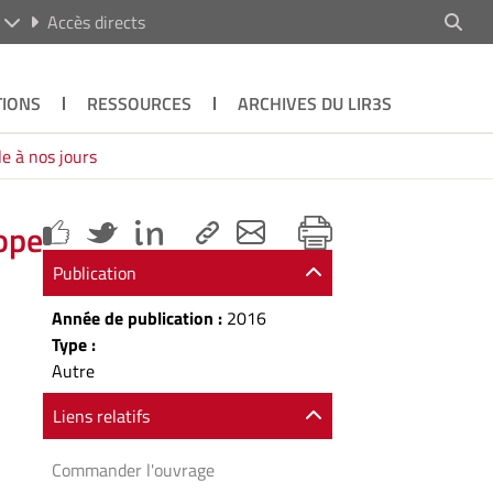
R
Accès directs
TIONS
RESSOURCES
ARCHIVES DU LIR3S
le à nos jours
rope
Publication
Année de publication :
2016
Type :
Autre
Liens relatifs
Commander l'ouvrage