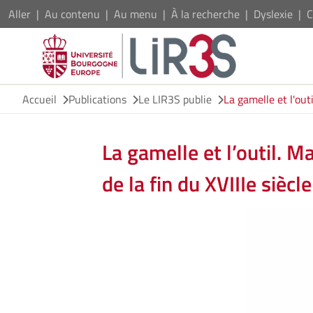
Aller
Au contenu
Au menu
À la recherche
Dyslexie
C
Accueil
Publications
Le LIR3S publie
La gamelle et l'out
La gamelle et l’outil. M
de la fin du XVIIIe siècl