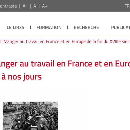
ontraste
A-
A
A+
F
LE LIR3S
FORMATION
RECHERCHE
PUBLICA
il. Manger au travail en France et en Europe de la fin du XVIIIe sièc
anger au travail en France et en Eu
e à nos jours