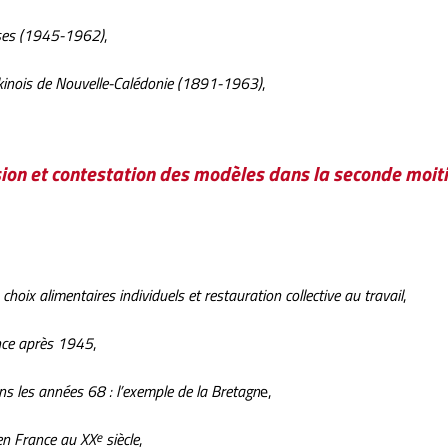
ises (1945-1962)
,
nkinois de Nouvelle-Calédonie (1891-1963)
,
usion et contestation des modèles dans la seconde moit
 choix alimentaires individuels et restauration collective au travail
,
ance après 1945
,
ns les années 68 : l’exemple de la Bretagn
e,
 en France au XX
e
siècle
,