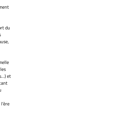
rment
ort du
s
ause,
melle
 les
s…) et
tant
u
 l’ère