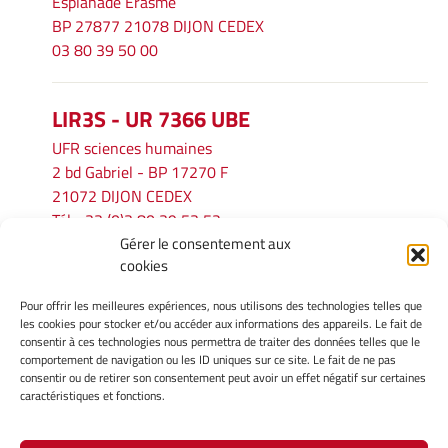
Esplanade Erasme
BP 27877 21078 DIJON CEDEX
03 80 39 50 00
LIR3S - UR 7366 UBE
UFR sciences humaines
2 bd Gabriel - BP 17270 F
21072 DIJON CEDEX
Tél. : 33 (0)3 80 39 53 52
Gérer le consentement aux
Mél :
lir3s@u-bourgogne.fr
cookies
Pour offrir les meilleures expériences, nous utilisons des technologies telles que
INFORMATIONS LÉGALES
les cookies pour stocker et/ou accéder aux informations des appareils. Le fait de
Mentions légales
consentir à ces technologies nous permettra de traiter des données telles que le
comportement de navigation ou les ID uniques sur ce site. Le fait de ne pas
Gérer mes cookies
consentir ou de retirer son consentement peut avoir un effet négatif sur certaines
Politique de cookies
caractéristiques et fonctions.
Déclaration de confidentialité
Avertissement