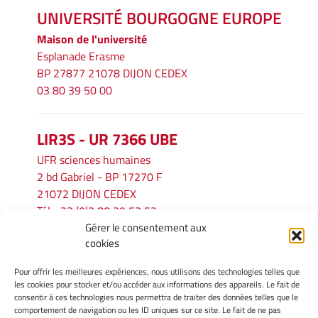
UNIVERSITÉ BOURGOGNE EUROPE
Maison de l'université
Esplanade Erasme
BP 27877 21078 DIJON CEDEX
03 80 39 50 00
LIR3S - UR 7366 UBE
UFR sciences humaines
2 bd Gabriel - BP 17270 F
21072 DIJON CEDEX
Tél. : 33 (0)3 80 39 53 52
Gérer le consentement aux
Mél :
lir3s@u-bourgogne.fr
cookies
Pour offrir les meilleures expériences, nous utilisons des technologies telles que
INFORMATIONS LÉGALES
les cookies pour stocker et/ou accéder aux informations des appareils. Le fait de
Mentions légales
consentir à ces technologies nous permettra de traiter des données telles que le
comportement de navigation ou les ID uniques sur ce site. Le fait de ne pas
Gérer mes cookies