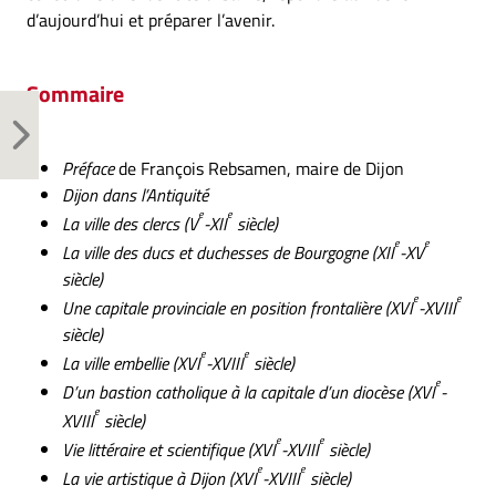
d’aujourd’hui et préparer l’avenir.
Sommaire
Préface
de François Rebsamen, maire de Dijon
Dijon dans l’Antiquité
e
e
La ville des clercs (V
-XII
siècle)
e
e
La ville des ducs et duchesses de Bourgogne (XII
-XV
siècle)
e
e
Une capitale provinciale en position frontalière (XVI
-XVIII
siècle)
e
e
La ville embellie (XVI
-XVIII
siècle)
e
D’un bastion catholique à la capitale d’un diocèse (XVI
-
e
XVIII
siècle)
e
e
Vie littéraire et scientifique (XVI
-XVIII
siècle)
e
e
La vie artistique à Dijon (XVI
-XVIII
siècle)