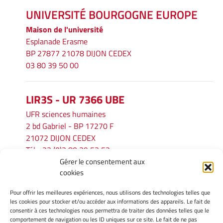
UNIVERSITÉ BOURGOGNE EUROPE
Maison de l'université
Esplanade Erasme
BP 27877 21078 DIJON CEDEX
03 80 39 50 00
LIR3S - UR 7366 UBE
UFR sciences humaines
2 bd Gabriel - BP 17270 F
21072 DIJON CEDEX
Tél. : 33 (0)3 80 39 53 52
Gérer le consentement aux
Mél :
lir3s@u-bourgogne.fr
cookies
Pour offrir les meilleures expériences, nous utilisons des technologies telles que
INFORMATIONS LÉGALES
les cookies pour stocker et/ou accéder aux informations des appareils. Le fait de
Mentions légales
consentir à ces technologies nous permettra de traiter des données telles que le
comportement de navigation ou les ID uniques sur ce site. Le fait de ne pas
Gérer mes cookies