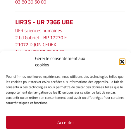
03 80 39 50 00
LIR3S - UR 7366 UBE
UFR sciences humaines
2 bd Gabriel - BP 17270 F
21072 DIJON CEDEX
Tél. : 33 (0)3 80 39 53 52
Gérer le consentement aux
Mél :
lir3s@u-bourgogne.fr
cookies
Pour offrir les meilleures expériences, nous utilisons des technologies telles que
INFORMATIONS LÉGALES
les cookies pour stocker et/ou accéder aux informations des appareils. Le fait de
Mentions légales
consentir à ces technologies nous permettra de traiter des données telles que le
comportement de navigation ou les ID uniques sur ce site. Le fait de ne pas
Gérer mes cookies
consentir ou de retirer son consentement peut avoir un effet négatif sur certaines
Politique de cookies
caractéristiques et fonctions.
Déclaration de confidentialité
Avertissement
Accepter
Site Officiel - LIR3S @ 2026