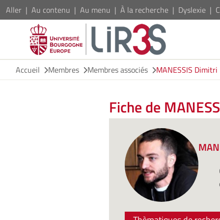
Aller
Au contenu
Au menu
À la recherche
Dyslexie
C
Accueil
Membres
Membres associés
MANESSIS Dimitri
Fiche de MANESSI
MANE
Thèmatiques de recher