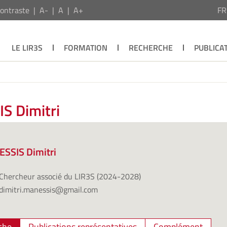
ontraste
A-
A
A+
F
LE LIR3S
FORMATION
RECHERCHE
PUBLICA
S Dimitri
SSIS Dimitri
Chercheur associé du LIR3S (2024-2028)
dimitri.manessis@gmail.com
che
Publications représentatives
Complément