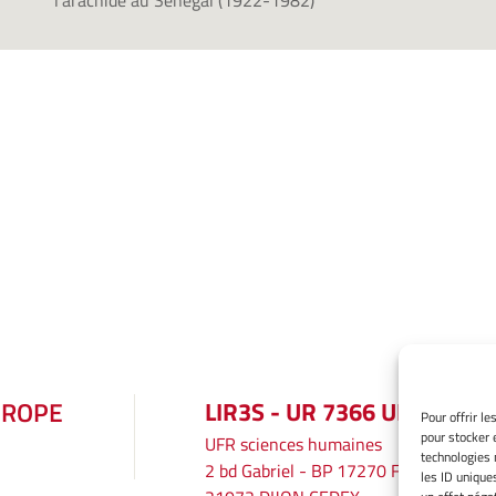
l'arachide au Sénégal (1922-1982)
UROPE
LIR3S - UR 7366 UBE
Pour offrir l
pour stocker 
UFR sciences humaines
technologies 
2 bd Gabriel - BP 17270 F
les ID unique