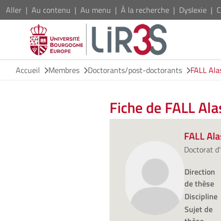
Aller
Au contenu
Au menu
À la recherche
Dyslexie
C
Accueil
Membres
Doctorants/post-doctorants
FALL Ala
Fiche de FALL Al
FALL Al
Doctorat d'
Direction
de thèse
Discipline
Sujet de