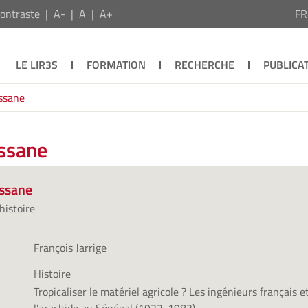
ontraste
A-
A
A+
F
LE LIR3S
FORMATION
RECHERCHE
PUBLICA
ssane
assane
assane
histoire
François Jarrige
Histoire
Tropicaliser le matériel agricole ? Les ingénieurs français e